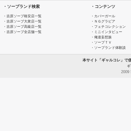
・ソープランド検索
・コンテンツ
・吉原ソープ格安店一覧
・カバーガール
・吉原ソープ大衆店一覧
・ＮＧグラビア
・吉原ソープ高級店一覧
・フェチコレクション
・吉原ソープ全店舗一覧
・ミニインタビュー
・俺達妄想族
・ソープＴＶ
・ソープランド体験談
本サイト「ギャルコレ」で
ギ
2009 