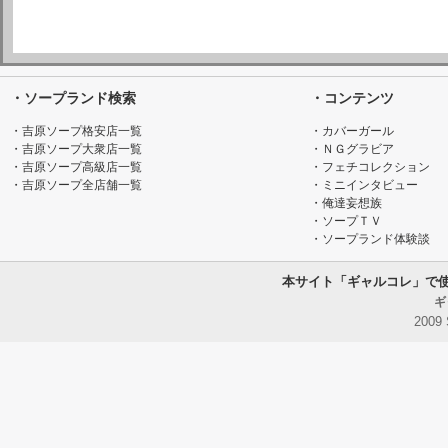
・ソープランド検索
・コンテンツ
・吉原ソープ格安店一覧
・カバーガール
・吉原ソープ大衆店一覧
・ＮＧグラビア
・吉原ソープ高級店一覧
・フェチコレクション
・吉原ソープ全店舗一覧
・ミニインタビュー
・俺達妄想族
・ソープＴＶ
・ソープランド体験談
本サイト「ギャルコレ」で
ギ
2009 